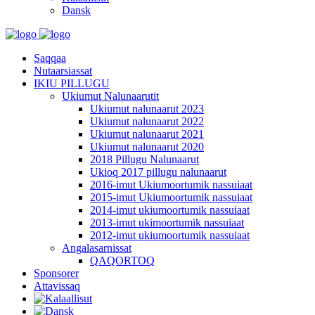
Dansk
Saqqaa
Nutaarsiassat
IKIU PILLUGU
Ukiumut Nalunaarutit
Ukiumut nalunaarut 2023
Ukiumut nalunaarut 2022
Ukiumut nalunaarut 2021
Ukiumut nalunaarut 2020
2018 Pillugu Nalunaarut
Ukioq 2017 pillugu nalunaarut
2016-imut Ukiumoortumik nassuiaat
2015-imut Ukiumoortumik nassuiaat
2014-imut ukiumoortumik nassuiaat
2013-imut ukimoortumik nassuiaat
2012-imut ukiumoortumik nassuiaat
Angalasarnissat
QAQORTOQ
Sponsorer
Attavissaq