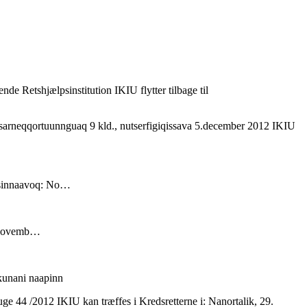
 Retshjælpsinstitution IKIU flytter tilbage til
sarneqqortuunnguaq 9 kld., nutserfigiqissava 5.december 2012 IKIU
arsinnaavoq: No…
3. novemb…
kunani naapinn
e 44 /2012 IKIU kan træffes i Kredsretterne i: Nanortalik, 29.