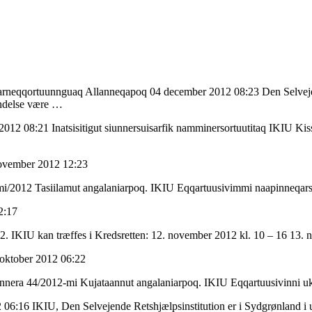
ssarneqqortuunnguaq Allanneqapoq 04 december 2012 08:23 Den Selvejende
indelse være …
2 08:21 Inatsisitigut siunnersuisarfik namminersortuutitaq IKIU Kis
november 2012 12:23
46-mi/2012 Tasiilamut angalaniarpoq. IKIU Eqqartuusivimmi naapinneq
2:17
 2012. IKIU kan træffes i Kredsretten: 12. november 2012 kl. 10 – 16 1
 oktober 2012 06:22
akunnera 44/2012-mi Kujataannut angalaniarpoq. IKIU Eqqartuusivinni u
6:16 IKIU, Den Selvejende Retshjælpsinstitution er i Sydgrønland i ug