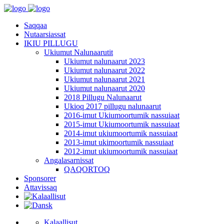
Saqqaa
Nutaarsiassat
IKIU PILLUGU
Ukiumut Nalunaarutit
Ukiumut nalunaarut 2023
Ukiumut nalunaarut 2022
Ukiumut nalunaarut 2021
Ukiumut nalunaarut 2020
2018 Pillugu Nalunaarut
Ukioq 2017 pillugu nalunaarut
2016-imut Ukiumoortumik nassuiaat
2015-imut Ukiumoortumik nassuiaat
2014-imut ukiumoortumik nassuiaat
2013-imut ukimoortumik nassuiaat
2012-imut ukiumoortumik nassuiaat
Angalasarnissat
QAQORTOQ
Sponsorer
Attavissaq
Kalaallisut