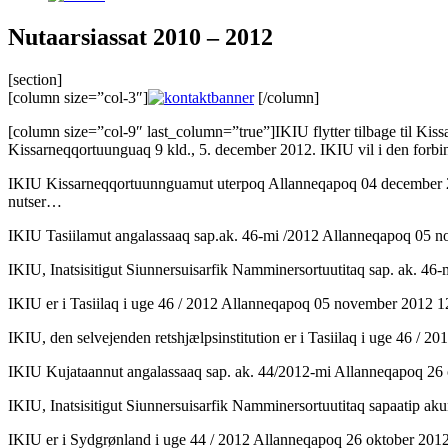
Nutaarsiassat 2010 – 2012
[section]
[column size=”col-3″]
[/column]
[column size=”col-9″ last_column=”true”]IKIU flytter tilbage til Ki
Kissarneqqortuunguaq 9 kld., 5. december 2012. IKIU vil i den forb
IKIU Kissarneqqortuunnguamut uterpoq Allanneqapoq 04 december 201
nutser…
IKIU Tasiilamut angalassaaq sap.ak. 46-mi /2012 Allanneqapoq 05 
IKIU, Inatsisitigut Siunnersuisarfik Namminersortuutitaq sap. ak. 
IKIU er i Tasiilaq i uge 46 / 2012 Allanneqapoq 05 november 2012 1
IKIU, den selvejenden retshjælpsinstitution er i Tasiilaq i uge 46 /
IKIU Kujataannut angalassaaq sap. ak. 44/2012-mi Allanneqapoq 26
IKIU, Inatsisitigut Siunnersuisarfik Namminersortuutitaq sapaatip 
IKIU er i Sydgrønland i uge 44 / 2012 Allanneqapoq 26 oktober 2012 0