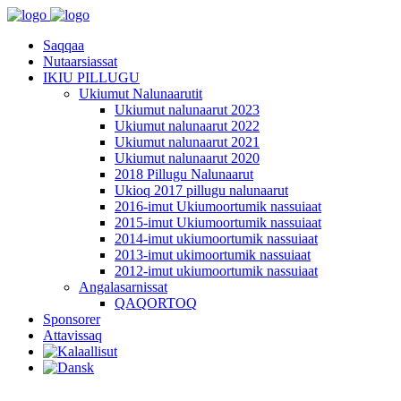
Saqqaa
Nutaarsiassat
IKIU PILLUGU
Ukiumut Nalunaarutit
Ukiumut nalunaarut 2023
Ukiumut nalunaarut 2022
Ukiumut nalunaarut 2021
Ukiumut nalunaarut 2020
2018 Pillugu Nalunaarut
Ukioq 2017 pillugu nalunaarut
2016-imut Ukiumoortumik nassuiaat
2015-imut Ukiumoortumik nassuiaat
2014-imut ukiumoortumik nassuiaat
2013-imut ukimoortumik nassuiaat
2012-imut ukiumoortumik nassuiaat
Angalasarnissat
QAQORTOQ
Sponsorer
Attavissaq