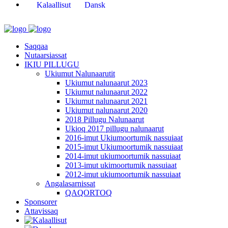
Kalaallisut
Dansk
Saqqaa
Nutaarsiassat
IKIU PILLUGU
Ukiumut Nalunaarutit
Ukiumut nalunaarut 2023
Ukiumut nalunaarut 2022
Ukiumut nalunaarut 2021
Ukiumut nalunaarut 2020
2018 Pillugu Nalunaarut
Ukioq 2017 pillugu nalunaarut
2016-imut Ukiumoortumik nassuiaat
2015-imut Ukiumoortumik nassuiaat
2014-imut ukiumoortumik nassuiaat
2013-imut ukimoortumik nassuiaat
2012-imut ukiumoortumik nassuiaat
Angalasarnissat
QAQORTOQ
Sponsorer
Attavissaq